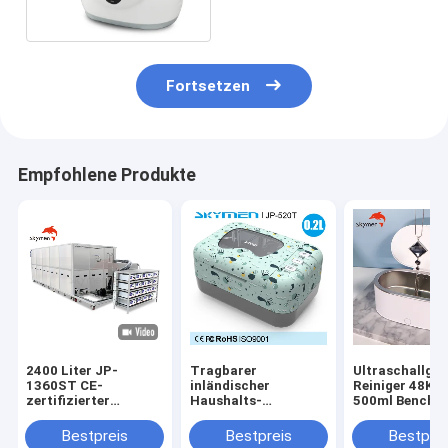
Kontaktlinse-Reinigungs-
Maschine
Fortsetzen
Empfohlene Produkte
2400 Liter JP-
Tragbarer
Ultraschallgla
1360ST CE-
inländischer
Reiniger 48KH
zertifizierter
Haushalts-
500ml Benchto
Ultraschallreiniger
Ultraschallreiniger,
Schmuck
für Haushalts- und
Ultraschallgebiss-
Bestpreis
Bestpreis
Bestprei
Schmuckreinigung
Reiniger