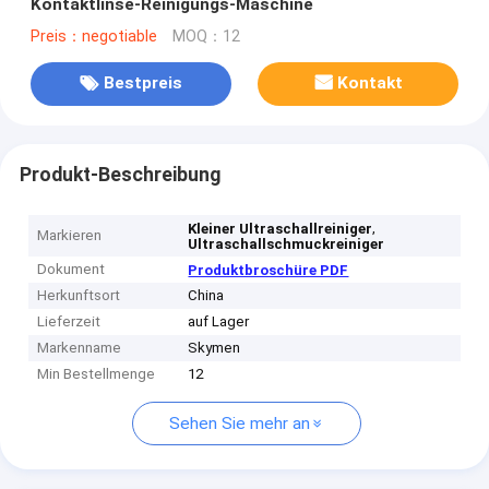
Kontaktlinse-Reinigungs-Maschine
Preis：negotiable
MOQ：12
Bestpreis
Kontakt
Produkt-Beschreibung
,
Kleiner Ultraschallreiniger
Markieren
Ultraschallschmuckreiniger
Dokument
Produktbroschüre PDF
Herkunftsort
China
Lieferzeit
auf Lager
Markenname
Skymen
Min Bestellmenge
12
Sehen Sie mehr an