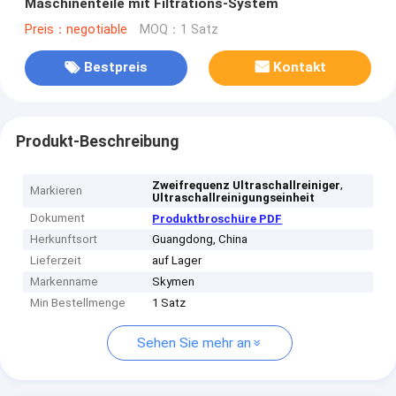
Maschinenteile mit Filtrations-System
Preis：negotiable
MOQ：1 Satz
Bestpreis
Kontakt
Produkt-Beschreibung
,
Zweifrequenz Ultraschallreiniger
Markieren
Ultraschallreinigungseinheit
Dokument
Produktbroschüre PDF
Herkunftsort
Guangdong, China
Lieferzeit
auf Lager
Markenname
Skymen
Min Bestellmenge
1 Satz
Sehen Sie mehr an