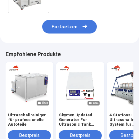
Fortsetzen
Empfohlene Produkte
Ultraschallreiniger
Skymen Updated
4 Stations-
für professionelle
Generator For
Ultraschallrei
Autoteile
Ultrasonic Tank
System für
Vibrating Plate
Sicherheits-W
Transducer Box
Komponenten 
Bestpreis
Bestpreis
Bestprei
KG1800-V
Bock