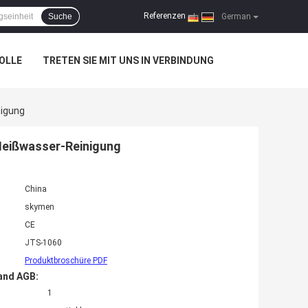
Referenzen
Suche
|
German
OLLE
TRETEN SIE MIT UNS IN VERBINDUNG
nigung
-Heißwasser-Reinigung
China
skymen
CE
JTS-1060
Produktbroschüre PDF
and AGB:
1