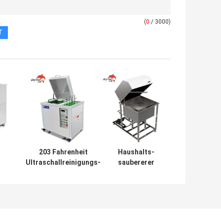
(
0
/ 3000)
203 Fahrenheit
Haushalts-
Ultraschallreinigungs-
saubererer
Maschine 1500W
Zylinderkopf-
40khz SUS304
Drehmit
ultraschallkorb
der Autoteil-8KW