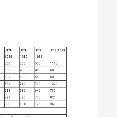
JTS-
JTS-
JTS-
JTS-1072
1024
1030
1036
500
500
500
1110
355
406
460
600
500
500
550
600
680
710
710
1320
535
586
640
780
720
720
770
820
88L
101L
126L
369L