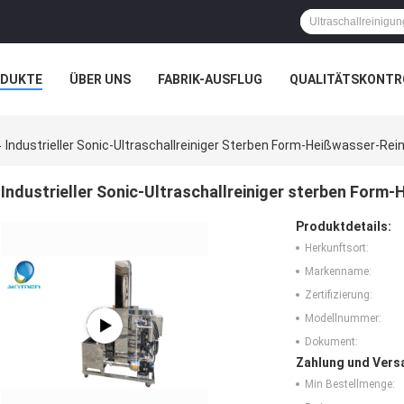
ODUKTE
ÜBER UNS
FABRIK-AUSFLUG
QUALITÄTSKONTR
N
FÄLLE
FIRMENSHOW
Industrieller Sonic-Ultraschallreiniger Sterben Form-Heißwasser-Rei
Industrieller Sonic-Ultraschallreiniger sterben Form
Produktdetails:
Herkunftsort:
Markenname:
Zertifizierung:
Modellnummer:
Dokument:
Zahlung und Vers
Min Bestellmenge: