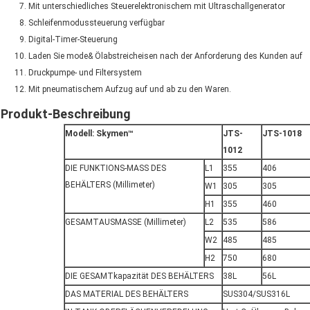
Mit unterschiedliches Steuerelektronischem mit Ultraschallgenerator
Schleifenmodussteuerung verfügbar
Digital-Timer-Steuerung
Laden Sie mode& Ölabstreicheisen nach der Anforderung des Kunden auf
Druckpumpe- und Filtersystem
Mit pneumatischem Aufzug auf und ab zu den Waren.
Produkt-Beschreibung
Modell: Skymen™
JTS-
JTS-1018
1012
DIE FUNKTIONS-MASS DES
L1
355
406
BEHÄLTERS (Millimeter)
W1
305
305
H1
355
460
GESAMTAUSMASSE (Millimeter)
L2
535
586
W2
485
485
H2
750
680
DIE GESAMTkapazität DES BEHÄLTERS
38L
56L
DAS MATERIAL DES BEHÄLTERS
SUS304/SUS316L