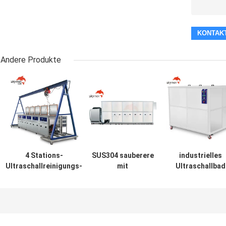
Andere Produkte
4 Stations-
SUS304 sauberere
industrielles
Ultraschallreinigungs-
mit
Ultraschallbad
System für
Ultraschallmaschine
11520L 28KHz
Sicherheits-Wert-
40KHz für
70000W für
Komponenten mit
Keramikfilter-
Türme
Bock
Membran