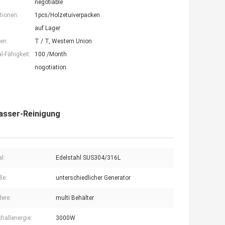
negotiable
tionen:
1pcs/Holzetuiverpacken
auf Lager
en:
T / T, Western Union
-Fähigkeit:
100 /Month
nogotiation
wasser-Reinigung
l:
Edelstahl SUS304/316L
le:
unterschiedlicher Generator
ere:
multi Behälter
challenergie:
3000W