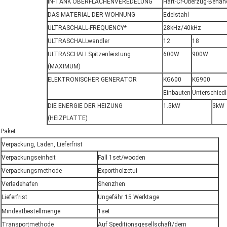
IN-TANK OBERFLÄCHENVEREDELUNG
Hart-Cr-Überzug-Behan
DAS MATERIAL DER WOHNUNG
Edelstahl
ULTRASCHALL-FREQUENCY*
28kHz/40kHz
ULTRASCHALLwandler
12
18
ULTRASCHALLSpitzenleistung
600W
900W
(MAXIMUM)
ELEKTRONISCHER GENERATOR
KG600
KG900
Einbauten
Unterschiedl
DIE ENERGIE DER HEIZUNG
1.5kW
3kW
(HEIZPLATTE)
Paket
Verpackung, Laden, Lieferfrist
Verpackungseinheit
Fall 1set/wooden
Verpackungsmethode
Exportholzetui
Verladehafen
Shenzhen
Lieferfrist
Ungefähr 15 Werktage
Mindestbestellmenge
1set
Transportmethode
Auf Speditionsgesellschaft/dem