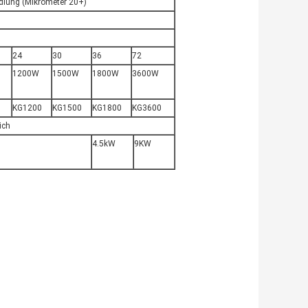
dlung (Mikrometer 20+)
24
30
36
72
1200W
1500W
1800W
3600W
KG1200
KG1500
KG1800
KG3600
ich
4.5kW
9KW