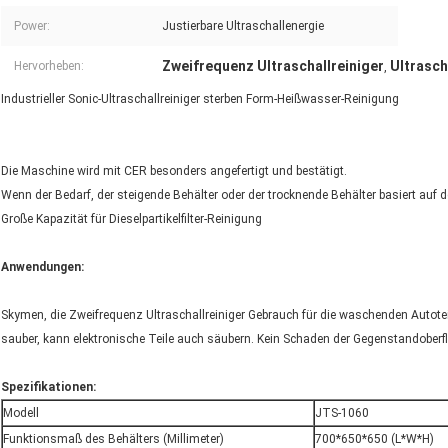
Power:
Justierbare Ultraschallenergie
Zweifrequenz Ultraschallreiniger
Ultrasc
Hervorheben:
,
Industrieller Sonic-Ultraschallreiniger sterben Form-Heißwasser-Reinigung
Die Maschine wird mit CER besonders angefertigt und bestätigt.
Wenn der Bedarf, der steigende Behälter oder der trocknende Behälter basiert auf 
Große Kapazität für Dieselpartikelfilter-Reinigung
Anwendungen:
Skymen, die Zweifrequenz Ultraschallreiniger Gebrauch für die waschenden Autoteil
sauber, kann elektronische Teile auch säubern. Kein Schaden der Gegenstandoberf
Spezifikationen:
Modell
JTS-1060
Funktionsmaß des Behälters (Millimeter)
700*650*650 (L*W*H)