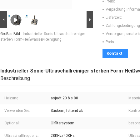
Preis:
Verpackung Informa
Lieferzeit:
Zahlungsbedingung
Großes Bild :
Industrieller Sonic-Ultraschallreiniger
Versorgungsmaterial
sterben Form-Heißwasser-Reinigung
Preis::
Kontakt
Industrieller Sonic-Ultraschallreiniger sterben Form-Heiß
Beschreibung
Heizung:
asjudt 20 bis 80
Materia
Verwenden Sie:
Säubern, fettend ab
Kontrol
Optional:
Ölfiltersystem
besond
Ultraschallfrequenz:
28KHz/40KHz
Ultras