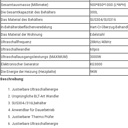
Gesamtausmasse (Millimeter)
900*850*1000 (L*W*H)
Die Gesamtkapazität des Behälters
300L
Das Material des Behälters
SUS304/SUS316
In-Behälteroberflächenveredelung
Hart-Cr-Überzug-Behand
Das Material der Wohnung
Edelstahl
Ultraschallfrequenz
28kHz/40kHz
Ultraschallwandler
60pcs
Ultraschallausgangsleistungs (MAXIMUM)
3000W
Elektronischer Generator
KG3000
Die Energie der Heizung (Heizplatte)
9KW
Beschreibung:
Justierbare Ultraschallenergie
Ursprüngliche BLT-Art Wandler
SUS304-/316Lbehälter
Anwendbar für Dauerbetrieb
Justierbarer Thermo Prüfer
Justierbare Ultraschallenergie